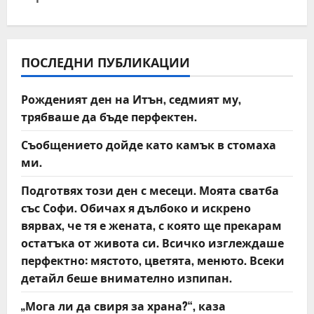
a
v
ПОСЛЕДНИ ПУБЛИКАЦИИ
i
Рожденият ден на Итън, седмият му,
g
трябваше да бъде перфектен.
a
Съобщението дойде като камък в стомаха
t
ми.
Подготвях този ден с месеци. Моята сватба
i
със Софи. Обичах я дълбоко и искрено
o
вярвах, че тя е жената, с която ще прекарам
остатъка от живота си. Всичко изглеждаше
n
перфектно: мястото, цветята, менюто. Всеки
детайл беше внимателно изпипан.
„Мога ли да свиря за храна?“, каза