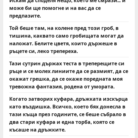
Искам да споделя нещо, което ме смрази… и
може би ще помогне и на вас да се
предпазите.
Той беше там, на колене пред този гроб, в
тишина, каквато само гробищата могат да
наложат. Белите цветя, които държеше в
ръцете си, леко трепереха.
Тази сутрин държах теста в треперещите си
ръце и се молех линиите да се размият, да се
окажат грешка, да се окаже поредната моя
тревожна фантазия, родена от умората.
Когато затворих куфара, дръжката изскърца
като въздишка. Всичко, което бях донесла в
тази къща през годините, се беше събрало в
два стари куфара и една торба, която се
късаше на дръжките.