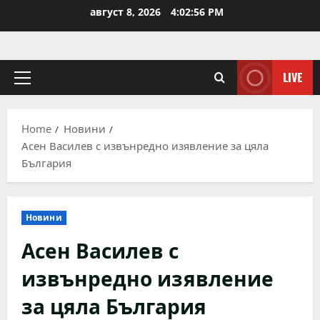
Skip
август 8, 2026
4:02:56 PM
to
content
LIVE
Primary
Menu
Home
Новини
Асен Василев с извънредно изявление за цяла
България
Новини
Асен Василев с
извънредно изявление
за цяла България