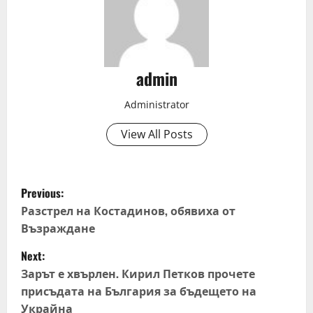
admin
Administrator
View All Posts
P
Previous:
o
Разстрел на Костадинов, обявиха от
Възраждане
s
Next:
t
Зарът е хвърлен. Кирил Петков прочете
присъдата на България за бъдещето на
n
Украйна