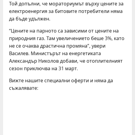
Той допълни, че мораториумът върху цените за
електроенергия за битовите потребители няма
да бъде удължен.
“Цените на парното са зависими от цените на
природния газ. Там увеличението беше 3%, като
не се очаква драстична промяна”, увери
Василев. Министърът на енергетиката
Александър Николов добави, че отоплителният
сезон приключва на 31 март.
Вижте нашите специални оферти и няма да
съжалявате:
C
o
n