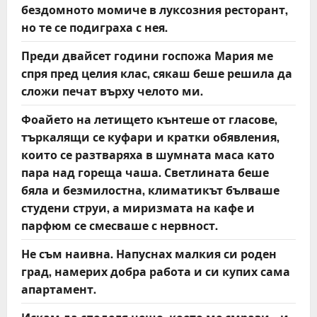
бездомното момиче в луксозния ресторант,
но те се подиграха с нея.
Преди двайсет години госпожа Мария ме
спря пред целия клас, сякаш беше решила да
сложи печат върху челото ми.
Фоайето на летището кънтеше от гласове,
търкалящи се куфари и кратки обявления,
които се разтваряха в шумната маса като
пара над гореща чаша. Светлината беше
бяла и безмилостна, климатикът бълваше
студени струи, а миризмата на кафе и
парфюм се смесваше с нервност.
Не съм наивна. Напуснах малкия си роден
град, намерих добра работа и си купих сама
апартамент.