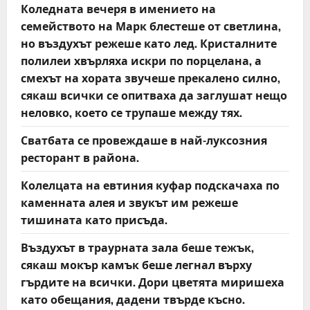
Коледната вечеря в имението на
семейството на Марк блестеше от светлина,
но въздухът режеше като лед. Кристалните
полилеи хвърляха искри по порцелана, а
смехът на хората звучеше прекалено силно,
сякаш всички се опитваха да заглушат нещо
неловко, което се трупаше между тях.
Сватбата се провеждаше в най-луксозния
ресторант в района.
Колелцата на евтиния куфар подскачаха по
каменната алея и звукът им режеше
тишината като присъда.
Въздухът в траурната зала беше тежък,
сякаш мокър камък беше легнал върху
гърдите на всички. Дори цветята миришеха
като обещания, дадени твърде късно.