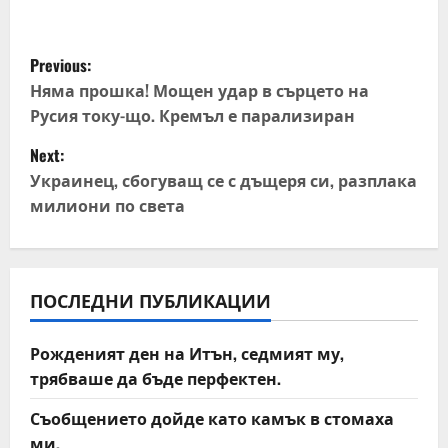
P
Previous:
o
Няма прошка! Мощен удар в сърцето на
Русия току-що. Кремъл е парализиран
s
Next:
t
Украинец, сбогуващ се с дъщеря си, разплака
милиони по света
n
a
v
ПОСЛЕДНИ ПУБЛИКАЦИИ
i
Рожденият ден на Итън, седмият му,
трябваше да бъде перфектен.
g
Съобщението дойде като камък в стомаха
a
ми.