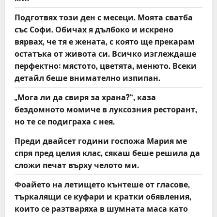
t
Подготвях този ден с месеци. Моята сватба
със Софи. Обичах я дълбоко и искрено
i
вярвах, че тя е жената, с която ще прекарам
o
остатъка от живота си. Всичко изглеждаше
перфектно: мястото, цветята, менюто. Всеки
n
детайл беше внимателно изпипан.
„Мога ли да свиря за храна?“, каза
бездомното момиче в луксозния ресторант,
но те се подиграха с нея.
Преди двайсет години госпожа Мария ме
спря пред целия клас, сякаш беше решила да
сложи печат върху челото ми.
Фоайето на летището кънтеше от гласове,
търкалящи се куфари и кратки обявления,
които се разтваряха в шумната маса като