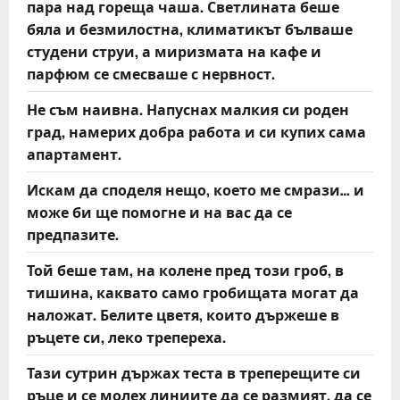
пара над гореща чаша. Светлината беше
бяла и безмилостна, климатикът бълваше
студени струи, а миризмата на кафе и
парфюм се смесваше с нервност.
Не съм наивна. Напуснах малкия си роден
град, намерих добра работа и си купих сама
апартамент.
Искам да споделя нещо, което ме смрази… и
може би ще помогне и на вас да се
предпазите.
Той беше там, на колене пред този гроб, в
тишина, каквато само гробищата могат да
наложат. Белите цветя, които държеше в
ръцете си, леко трепереха.
Тази сутрин държах теста в треперещите си
ръце и се молех линиите да се размият, да се