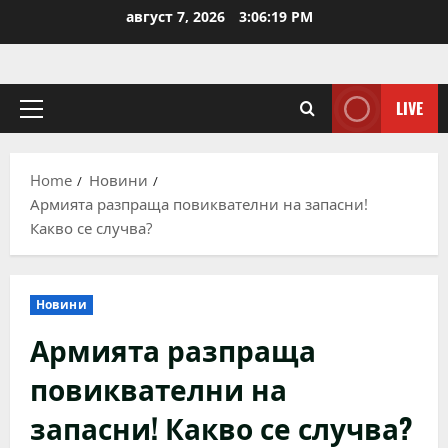
Skip
август 7, 2026
3:06:19 PM
to
content
LIVE
Primary
Menu
Home
Новини
Армията разпраща повиквателни на запасни!
Какво се случва?
Новини
Армията разпраща
повиквателни на
запасни! Какво се случва?