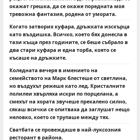
окажат грешка, да се окаже поредната моя
тревожна фантазия, родена от умората.
Когато затворих куфара, дръжката изскърца
като въздишка. Всичко, което бях донесла в
тази къща през годините, се беше събрало в
два стари куфара и една торба, която се
късаше на дръжките.
Коледната вечеря в имението на
семейството на Марк блестеше от светлина,
но въздухът режеше като лед. Кристалните
полилеи хвърляха искри по порцелана, а
смехът на хората звучеше прекалено силно,
сякаш всички се опитваха да заглушат нещо
неловко, което се трупаше между тях.
Сватбата се провеждаше в най-луксозния
ресторант в района.