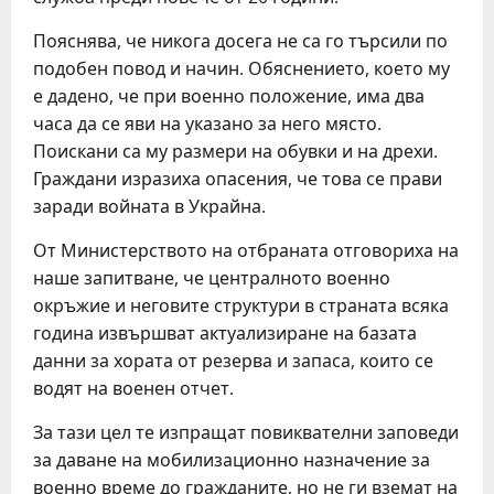
Пояснява, че никога досега не са го търсили по
подобен повод и начин. Обяснението, което му
е дадено, че при военно положение, има два
часа да се яви на указано за него място.
Поискани са му размери на обувки и на дрехи.
Граждани изразиха опасения, че това се прави
заради войната в Украйна.
От Министерството на отбраната отговориха на
наше запитване, че централното военно
окръжие и неговите структури в страната всяка
година извършват актуализиране на базата
данни за хората от резерва и запаса, които се
водят на военен отчет.
За тази цел те изпращат повиквателни заповеди
за даване на мобилизационно назначение за
военно време до гражданите, но не ги вземат на