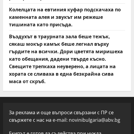
Колелцата на евтиния куфар подскачаха по
каменната алея и звукът им режеше
тишината като присъда.
Въздухът в траурната зала беше тежък,
сякаш мокър камък беше легнал върху
гърдите на всички. Дори цветята миришеха
като обещания, дадени твърде късно.
Свещите трепкаха неуверено, а лицата на
хората се сливаха в една безкрайна сива
маса от скръб.
За реклама и още въпроси свързани с ПР се
свържете с нас на e-mail:
novinibulgaria@abv.bg
Екипът е готов да съдейства при нужда.