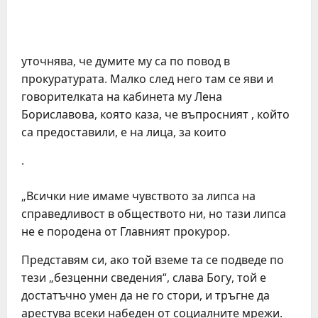
уточнява, че думите му са по повод в
прокуратурата. Малко след него там се яви и
говорителката на кабинета му Лена
Бориславова, която каза, че въпросният , който
са предоставили, е на лица, за които
.
„Всички ние имаме чувството за липса на
справедливост в обществото ни, но тази липса
не е породена от Главният прокурор.
Представям си, ако той вземе та се подведе по
тези „безценни сведения“, слава Богу, той е
достатъчно умен да не го стори, и тръгне да
арестува всеки набеден от социалните мрежи.