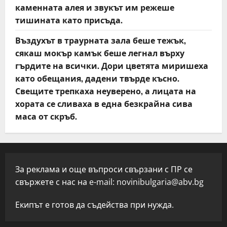
каменната алея и звукът им режеше
тишината като присъда.
Въздухът в траурната зала беше тежък,
сякаш мокър камък беше легнал върху
гърдите на всички. Дори цветята миришеха
като обещания, дадени твърде късно.
Свещите трепкаха неуверено, а лицата на
хората се сливаха в една безкрайна сива
маса от скръб.
За реклама и още въпроси свързани с ПР се
свържете с нас на e-mail:
novinibulgaria@abv.bg
Екипът е готов да съдейства при нужда.