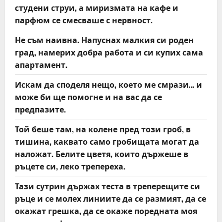
студени струи, а миризмата на кафе и
парфюм се смесваше с нервност.
Не съм наивна. Напуснах малкия си роден
град, намерих добра работа и си купих сама
апартамент.
Искам да споделя нещо, което ме смрази… и
може би ще помогне и на вас да се
предпазите.
Той беше там, на колене пред този гроб, в
тишина, каквато само гробищата могат да
наложат. Белите цветя, които държеше в
ръцете си, леко трепереха.
Тази сутрин държах теста в треперещите си
ръце и се молех линиите да се размият, да се
окажат грешка, да се окаже поредната моя