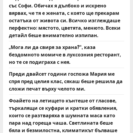
със Софи. Обичах я дълбоко и искрено
i
вярвах, че тя е жената, с която ще прекарам
o
остатъка от живота си. Всичко изглеждаше
перфектно: мястото, цветята, менюто. Всеки
n
детайл беше внимателно изпипан.
„Мога ли да свиря за храна?“, каза
бездомното момиче в луксозния ресторант,
но те се подиграха с нея.
Преди двайсет години госпожа Мария ме
спря пред целия клас, сякаш беше решила да
сложи печат върху челото ми.
Фоайето на летището кънтеше от гласове,
търкалящи се куфари и кратки обявления,
които се разтваряха в шумната маса като
пара над гореща чаша. Светлината беше
бяла и безмилостна, климатикът бълваше