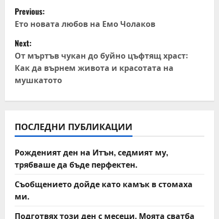
P
Previous:
o
Ето новата любов на Емо Чолаков
Next:
s
От мъртъв чукан до буйно цъфтящ храст:
t
Как да върнем живота и красотата на
мушкатото
n
a
v
ПОСЛЕДНИ ПУБЛИКАЦИИ
i
Рожденият ден на Итън, седмият му,
трябваше да бъде перфектен.
g
Съобщението дойде като камък в стомаха
a
ми.
t
Подготвях този ден с месеци. Моята сватба