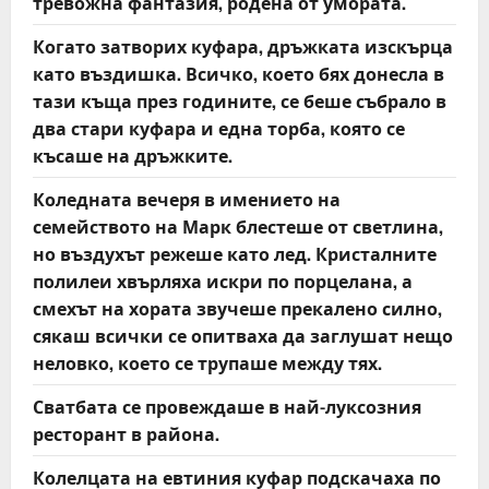
тревожна фантазия, родена от умората.
Когато затворих куфара, дръжката изскърца
като въздишка. Всичко, което бях донесла в
тази къща през годините, се беше събрало в
два стари куфара и една торба, която се
късаше на дръжките.
Коледната вечеря в имението на
семейството на Марк блестеше от светлина,
но въздухът режеше като лед. Кристалните
полилеи хвърляха искри по порцелана, а
смехът на хората звучеше прекалено силно,
сякаш всички се опитваха да заглушат нещо
неловко, което се трупаше между тях.
Сватбата се провеждаше в най-луксозния
ресторант в района.
Колелцата на евтиния куфар подскачаха по