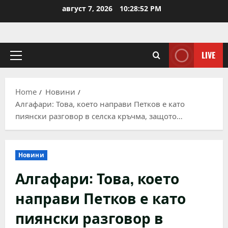
Skip
август 7, 2026
10:28:52 PM
to
content
LIVE
Primary
Menu
Home
Новини
Алгафари: Това, което направи Петков е като
пиянски разговор в селска кръчма, защото…
Новини
Алгафари: Това, което
направи Петков е като
пиянски разговор в