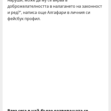
наруши, може да му се вярва в
доброжелателността в налагането на законност
и ред?“, написа още Алгафари в личния си
фейсбук профил.
Влез сега в най-бързо развиващата се