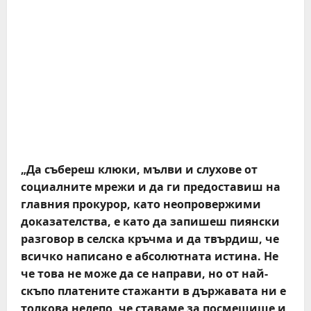
„Да събереш клюки, мълви и слухове от
социалните мрежи и да ги предоставиш на
главния прокурор, като неопровержими
доказателства, е като да запишеш пиянски
разговор в селска кръчма и да твърдиш, че
всичко написано е абсолютната истина. Не
че това не може да се направи, но от най-
скъпо платените стажанти в държавата ни е
толкова нелепо, че ставаме за посмешище и